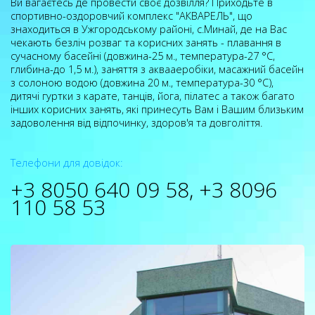
Ви вагаєтесь де провести своє дозвілля? Приходьте в
спортивно-оздоровчий комплекс "АКВАРЕЛЬ", що
знаходиться в Ужгородському районі, с.Минай, де на Вас
чекають безліч розваг та корисних занять - плавання в
сучасному басейні (довжина-25 м., температура-27 °С,
глибина-до 1,5 м.), заняття з аквааеробіки, масажний басейн
з солоною водою (довжина 20 м., температура-30 °С),
дитячі гуртки з карате, танців, йога, пілатес а також багато
інших корисних занять, які принесуть Вам і Вашим близьким
задоволення від відпочинку, здоров'я та довголіття.
Телефони для довідок:
+3 8050 640 09 58,
+3 8096
110 58 53