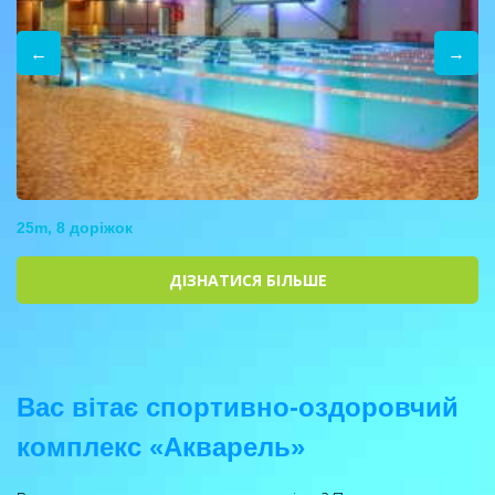
←
→
25m, 8 доріжок
ДІЗНАТИСЯ БІЛЬШЕ
Вас вітає спортивно-оздоровчий
комплекс «Акварель»